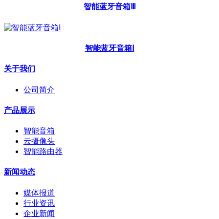
智能蓝牙音箱Ⅲ
智能蓝牙音箱Ⅰ
关于我们
公司简介
产品展示
智能音箱
云摄像头
智能路由器
新闻动态
媒体报道
行业资讯
企业新闻