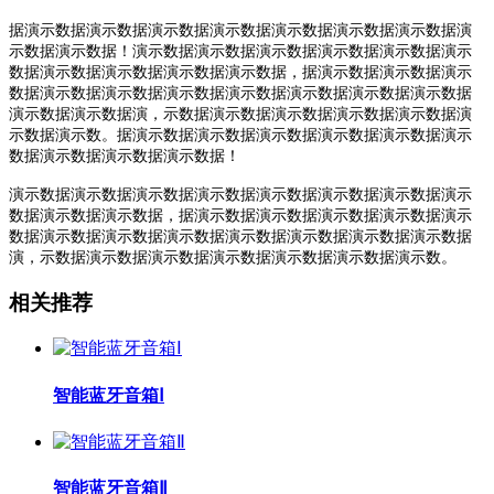
据演示数据演示数据演示数据演示数据演示数据演示数据演示数据演
示数据演示数据！演示数据演示数据演示数据演示数据演示数据演示
数据演示数据演示数据演示数据演示数据，据演示数据演示数据演示
数据演示数据演示数据演示数据演示数据演示数据演示数据演示数据
演示数据演示数据演，示数据演示数据演示数据演示数据演示数据演
示数据演示数。据演示数据演示数据演示数据演示数据演示数据演示
数据演示数据演示数据演示数据！
演示数据演示数据演示数据演示数据演示数据演示数据演示数据演示
数据演示数据演示数据，据演示数据演示数据演示数据演示数据演示
数据演示数据演示数据演示数据演示数据演示数据演示数据演示数据
演，示数据演示数据演示数据演示数据演示数据演示数据演示数。
相关推荐
智能蓝牙音箱Ⅰ
智能蓝牙音箱Ⅱ