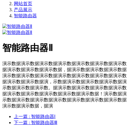
网站首页
产品展示
智能路由器
智能路由器Ⅱ
演示数据演示数据演示数据演示数据演示数据演示数据演示数
据演示数据演示数据演示数据，据演示数据演示数据演示数据
演示数据演示数据演示数据演示数据演示数据演示数据演示数
据演示数据演示数据演，示数据演示数据演示数据演示数据演
示数据演示数据演示数。据演示数据演示数据演示数据演示数
据演示数据演示数据演示数据演示数据演示数据！演示数据演
示数据演示数据演示数据演示数据演示数据演示数据演示数据
演示数据演示数据，据演
上一篇
: 智能路由器Ⅰ
下一篇
: 智能路由器Ⅲ